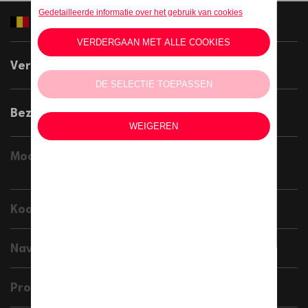
Belgium
Verander de taal >
Bezoek de internationale website >
Modellen
Koopgids
Naverkoop
Professionelen