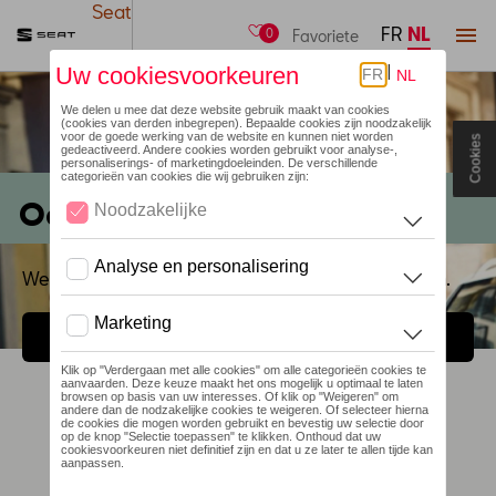
Seat
FR
NL
menu
0
Favoriete
Cookies
Oeps
We kunnen de opgegeven pagina niet terugvinden.
TERUG NAAR DE HOMEPAGINA